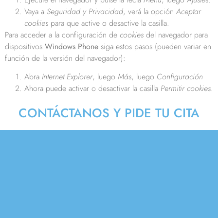
Vaya a
Seguridad y Privacidad
, verá la opción
Aceptar
cookies
para que active o desactive la casilla.
Para acceder a la configuración de
cookies
del navegador para
dispositivos
Windows Phone
siga estos pasos (pueden variar en
función de la versión del navegador):
Abra
Internet Explorer
, luego
Más
, luego
Configuración
Ahora puede activar o desactivar la casilla
Permitir cookies
.
CONTÁCTANOS Y PIDE TU CITA